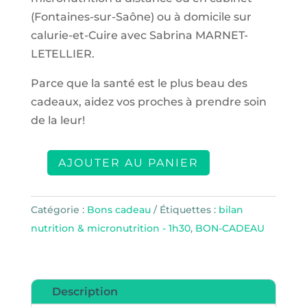
(Fontaines-sur-Saône) ou à domicile sur
calurie-et-Cuire avec Sabrina MARNET-
LETELLIER.
Parce que la santé est le plus beau des
cadeaux, aidez vos proches à prendre soin
de la leur!
AJOUTER AU PANIER
quantité
de
Bon
Catégorie :
Bons cadeau
Étiquettes :
bilan
cadeau
nutrition & micronutrition - 1h30
,
BON-CADEAU
bilan
micronutritionnel
Description