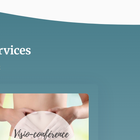
rvices
x