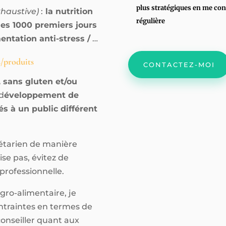
plus stratégiques en me con
xhaustive)
:
la nutrition
régulière
les 1000 premiers jours
mentation anti-stress /
…
/produits
CONTACTEZ-MOI
, sans gluten et/ou
 d
éveloppement de
s à un public différent
gétarien de manière
se pas, évitez de
professionnelle.
gro-alimentaire, je
ntraintes en termes de
conseiller quant aux