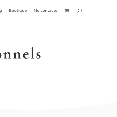
g
Boutique
Me contacter
onnels