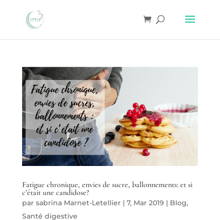
Fatigue chronique, envies de sucre, ballonnements: et si
c’était une candidose?
par
sabrina Marnet-Letellier
|
7, Mar 2019
|
Blog
,
Santé digestive