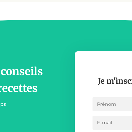
 conseils
Je m'insc
recettes
mps