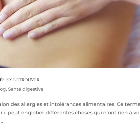
ÉS: S’Y RETROUVER
log
,
Santé digestive
alon des allergies et intolérances alimentaires. Ce term
r il peut englober différentes choses qui n’ont rien à voi
..