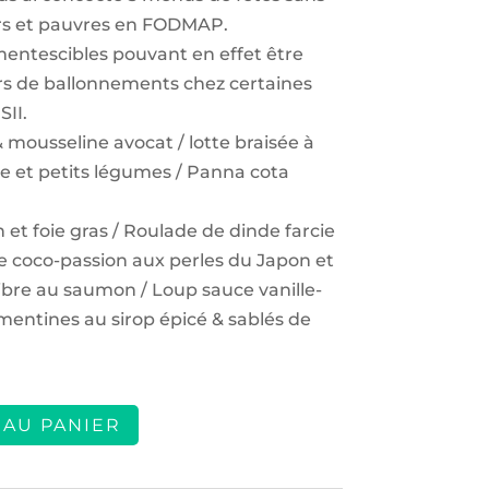
iers et pauvres en FODMAP.
rmentescibles pouvant en effet être
rs de ballonnements chez certaines
SII.
& mousseline avocat / lotte braisée à
e et petits légumes / Panna cota
 et foie gras / Roulade de dinde farcie
e coco-passion aux perles du Japon et
libre au saumon / Loup sauce vanille-
émentines au sirop épicé & sablés de
 AU PANIER