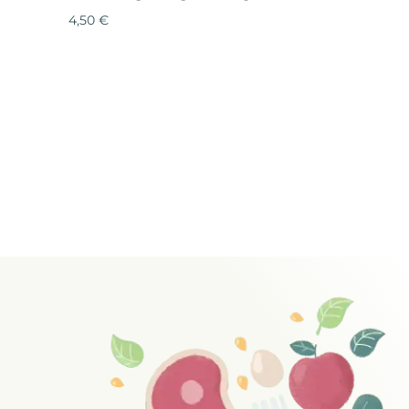
4,50
€