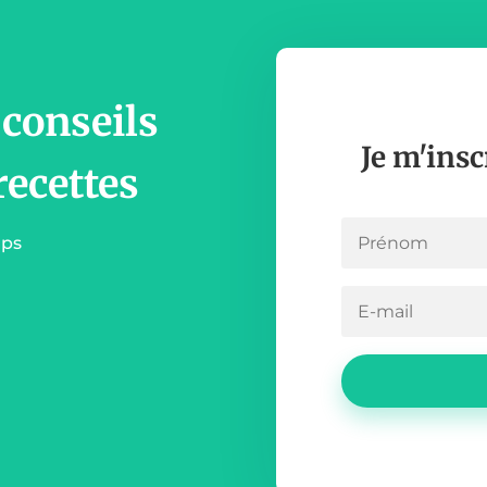
 conseils
Je m'insc
recettes
mps