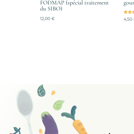
FODMAP (spécial traitement
gou
du SIBO)
Note
12,00
€
4,50
5.00
sur 