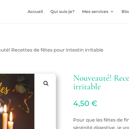
Accueil
Qui suis-je?
Mes services
Blo
té! Recettes de fêtes pour intestin irritable
Nouveauté! Recet
irritable
4,50
€
Pour que les fêtes de f
sérénité digestive, je v