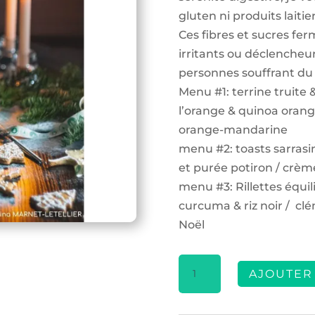
gluten ni produits lait
Ces fibres et sucres fe
irritants ou déclencheu
personnes souffrant du 
Menu #1: terrine truite 
l’orange & quinoa orang
orange-mandarine
menu #2: toasts sarrasin
et purée potiron / crèm
menu #3: Rillettes équi
curcuma & riz noir / cl
Noël
quantité
AJOUTER
de
Nouveauté!