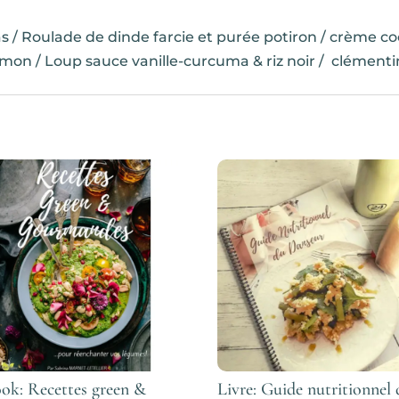
ras / Roulade de dinde farcie et purée potiron / crème c
umon / Loup sauce vanille-curcuma & riz noir / clémenti
ok: Recettes green &
Livre: Guide nutritionnel