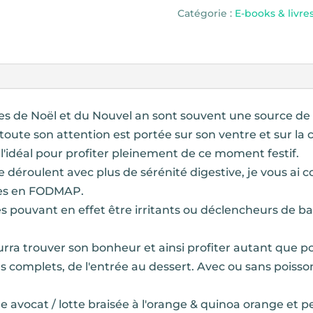
Recettes
Catégorie :
E-books & livre
de
fêtes
pour
intestin
irritable
êtes de Noël et du Nouvel an sont souvent une source de
 toute son attention est portée sur son ventre et sur la c
l'idéal pour profiter pleinement de ce moment festif.
e déroulent avec plus de sérénité digestive, je vous ai
vres en FODMAP.
es pouvant en effet être irritants ou déclencheurs de 
ourra trouver son bonheur et ainsi profiter autant que p
 complets, de l'entrée au dessert. Avec ou sans poisson, 
ne avocat / lotte braisée à l'orange & quinoa orange et 