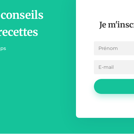
 conseils
Je m'insc
recettes
mps