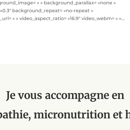
kground_image= » » background_parallax= »none »
 »0.3″ background_repeat= »no-repeat »
url= » » video_aspect_ratio= »16:9″ video_webm= » »...
Je vous accompagne en
athie, micronutrition et