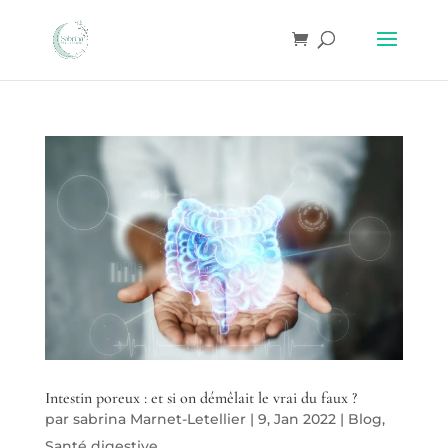
Intestin poreux : et si on démêlait le vrai du faux ?
par
sabrina Marnet-Letellier
|
9, Jan 2022
|
Blog
,
Santé digestive