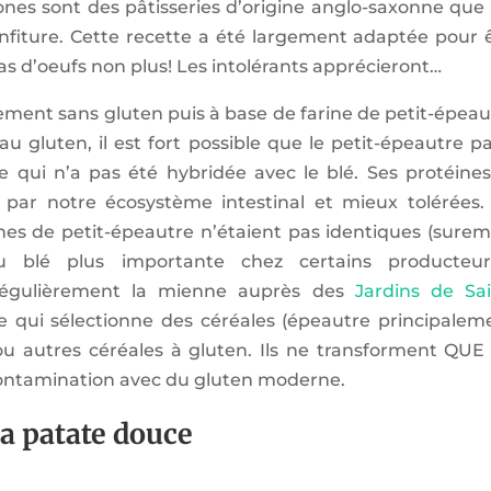
ones sont des pâtisseries d’origine anglo-saxonne que 
fiture. Cette recette a été largement adaptée pour 
 pas d’oeufs non plus! Les intolérants apprécieront…
èrement sans gluten puis à base de farine de petit-épeau
u gluten, il est fort possible que le petit-épeautre p
e qui n’a pas été hybridée avec le blé. Ses protéine
par notre écosystème intestinal et mieux tolérées. 
nes de petit-épeautre n’étaient pas identiques (sure
 blé plus importante chez certains producteurs
égulièrement la mienne auprès des
Jardins de Sa
ise qui sélectionne des céréales (épeautre principalem
 ou autres céréales à gluten. Ils ne transforment QUE
 contamination avec du gluten moderne.
la patate douce