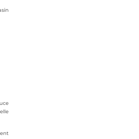
asin
ouce
elle
ment