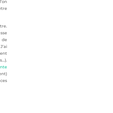
l’on
être
tre.
asse
s de
J’ai
ment
…).
inte
ent)
 ces