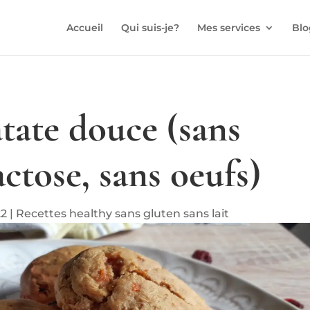
Accueil
Qui suis-je?
Mes services
Blo
atate douce (sans
actose, sans oeufs)
22
|
Recettes healthy sans gluten sans lait