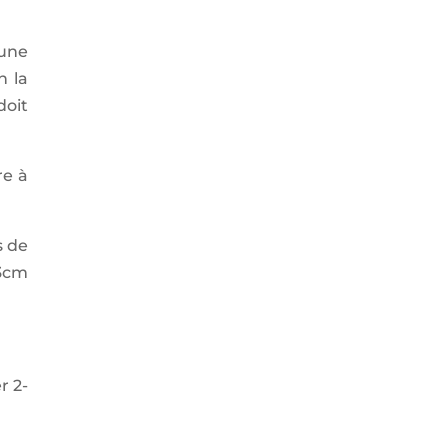
’une
n la
doit
re à
s de
-3cm
r 2-