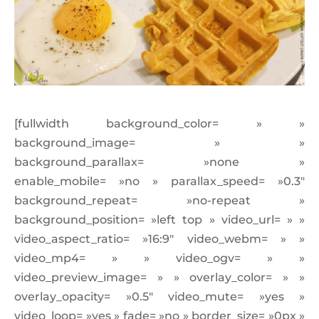
[fullwidth background_color= » »
background_image= » »
background_parallax= »none »
enable_mobile= »no » parallax_speed= »0.3″
background_repeat= »no-repeat »
background_position= »left top » video_url= » »
video_aspect_ratio= »16:9″ video_webm= » »
video_mp4= » » video_ogv= » »
video_preview_image= » » overlay_color= » »
overlay_opacity= »0.5″ video_mute= »yes »
video_loop= »yes » fade= »no » border_size= »0px »