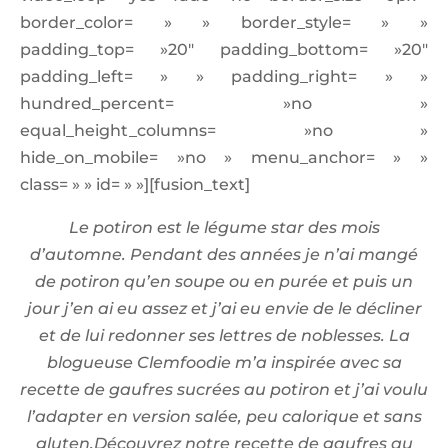
border_color= » » border_style= » »
padding_top= »20″ padding_bottom= »20″
padding_left= » » padding_right= » »
hundred_percent= »no »
equal_height_columns= »no »
hide_on_mobile= »no » menu_anchor= » »
class= » » id= » »][fusion_text]
Le potiron est le légume star des mois
d’automne. Pendant des années je n’ai mangé
de potiron qu’en soupe ou en purée et puis un
jour j’en ai eu assez et j’ai eu envie de le décliner
et de lui redonner ses lettres de noblesses. La
blogueuse Clemfoodie m’a inspirée avec sa
recette de gaufres sucrées au potiron et j’ai voulu
l’adapter en version salée, peu calorique et sans
gluten.Découvrez notre recette de gaufres au