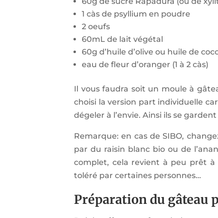
60g de sucre Rapadura (ou de xylit
1 càs de psyllium en poudre
2 oeufs
60mL de lait végétal
60g d’huile d’olive ou huile de co
eau de fleur d’oranger (1 à 2 càs)
Il vous faudra soit un moule à gâte
choisi la version part individuelle 
dégeler à l’envie. Ainsi ils se garden
Remarque: en cas de SIBO, changez
par du raisin blanc bio ou de l’an
complet, cela revient à peu prêt 
toléré par certaines personnes…
Préparation du gâteau 