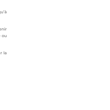
qu’à
enir
e ou
r la