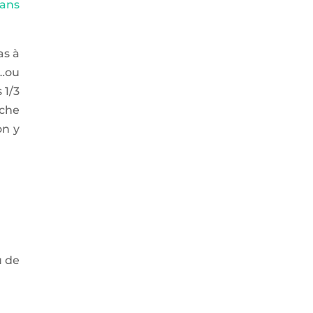
sans
as à
s…ou
 1/3
iche
on y
u de