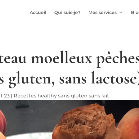
Accueil
Qui suis-je?
Mes services
Blo
teau moelleux pêche
s gluten, sans lactose
t 23
|
Recettes healthy sans gluten sans lait