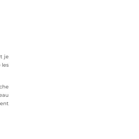
t je
 les
êche
teau
ment