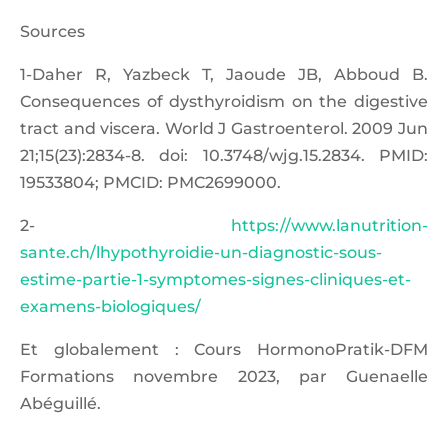
Sources
1-Daher R, Yazbeck T, Jaoude JB, Abboud B.
Consequences of dysthyroidism on the digestive
tract and viscera. World J Gastroenterol. 2009 Jun
21;15(23):2834-8. doi: 10.3748/wjg.15.2834. PMID:
19533804; PMCID: PMC2699000.
2-
https://www.lanutrition-
sante.ch/lhypothyroidie-un-diagnostic-sous-
estime-partie-1-symptomes-signes-cliniques-et-
examens-biologiques/
Et globalement : Cours HormonoPratik-DFM
Formations novembre 2023, par Guenaelle
Abéguillé.